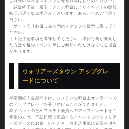
し以外の流れをストップさせる行為はお止めください。
・試合終了後、選手・チーム都合によりイベントの開始
時間が遅くなる場合がございます。あらかじめご了承く
ださい。
・サイン入りお渡し会の間はスタッフの指示に従ってく
ださい。
・上記注意事項を遵守してください。違反行為が発覚し
た方は今後のイベント等にご参加いただけなくなる場合
があります。
ウォリアーズタウン アップグレ
ードについて
早期継続入会期間中は、システムの都合上オンラインで
のアップグレードを受け付けることができません。
本イベントのためプラチナ会員へのアップグレードをご
希望の方は、下記日程で実施するイベントでのウォリア
ーズブースにお越しいただき、お申込用紙に必要事項を