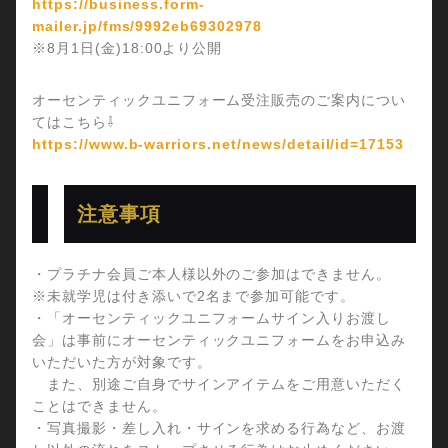
https://business.form-
mailer.jp/fms/9992eb69302978
※8月1日(金)18:00より公開
オーセンティックユニフォーム受注販売のご案内につい
てはこちら⇩
https://www.b-warriors.net/news/detail/id=17153
注意事項
・プラチナ会員ご本人様以外のご参加はできません。
※未就学児は付き添いで2名まで参加可能です。
・「オーセンティックユニフォームサイン入りお渡し
会」は事前にオーセンティックユニフォームをお申込み
いただいた方が対象です。
また、別途ご自身でサインアイテムをご用意いただく
ことはできません。
・写真撮影・差し入れ・サインを求める行為など、お渡