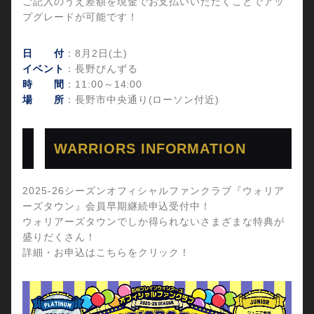
ご記入のうえ差額を現金でお支払いいただくことでアッ
プグレードが可能です！
日 付
：8月2日(土)
イベント
：長野びんずる
時 間
：11:00～14:00
場 所
：長野市中央通り(ローソン付近)
WARRIORS INFORMATION
2025-26シーズンオフィシャルファンクラブ『ウォリア
ーズタウン』会員早期継続申込受付中！
ウォリアーズタウンでしか得られないさまざまな特典が
盛りだくさん！
詳細・お申込はこちらをクリック！