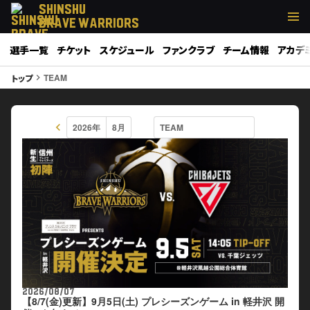
SHINSHU
BRAVE WARRIORS
選手一覧
チケット
スケジュール
ファンクラブ
チーム情報
アカデ
TEAM
トップ
keyboard_arrow_right
keyboard_arrow_left
2026/08/07
【8/7(金)更新】9月5日(土) プレシーズンゲーム in 軽井沢 開