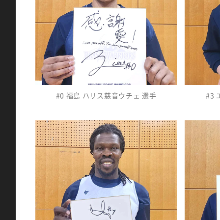
#0 福島 ハリス慈音ウチェ 選手
#3