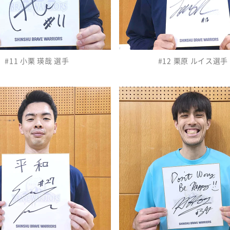
#11 小栗 瑛哉 選手
#12 栗原 ルイス選手