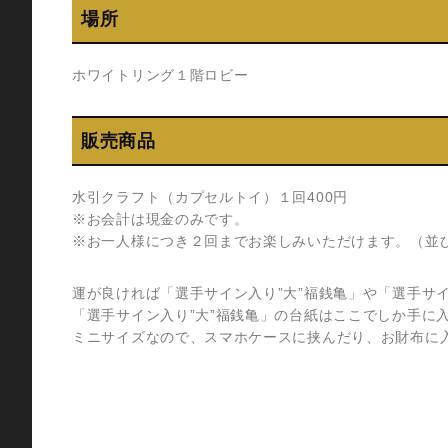
場所
ホワイトリング１階ロビー
販売商品
水引クラフト（カプセルトイ）１回400円
※お会計は現金のみです。
※お一人様につき２回までお楽しみいただけます。（並
運が良ければ「選手サイン入り”大”福銭亀」や「選手サ
「選手サイン入り”大”福銭亀」の台紙はここでしか手に
ミニサイズなので、スマホケースに挟んだり、お財布に