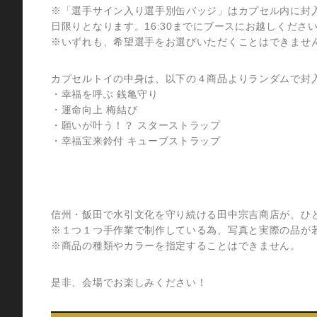
※「選手サイン入り選手別缶バッジ」はカプセル内に封
日限りとなります。16:30までにブースにお越しくださ
※いずれも、希望選手をお選びいただくことはできませ
カプセルトイの中身は、以下の４商品よりランダムで封
・幸福を呼ぶ 銭亀守り
・運命向上 梅結び
・願いが叶う！？ スターストラップ
・幸福宝来鈴付 キューブストラップ
信州・飯田で水引文化を守り続ける田中宗吉商店が、ひ
※１つ１つ手作業で制作している為、写真と実際の品が
※商品の種類やカラーを指定することはできません。
是非、会場でお楽しみください！