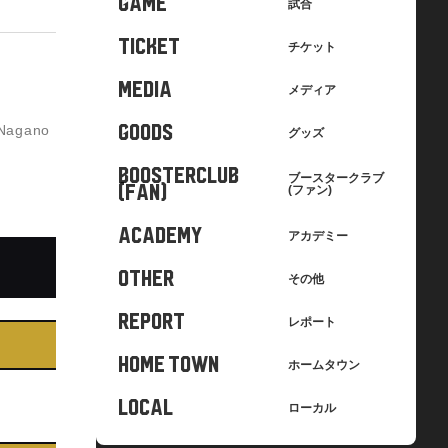
GAME
試合
TICKET
チケット
MEDIA
メディア
gano
GOODS
グッズ
BOOSTERCLUB
ブースタークラブ
(FAN)
(ファン)
ACADEMY
アカデミー
OTHER
その他
REPORT
レポート
HOME TOWN
ホームタウン
LOCAL
ローカル