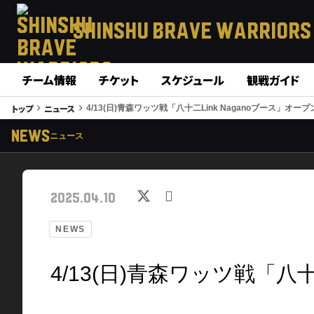
SHINSHU
BRAVE WARRIORS
チーム情報
チケット
スケジュール
観戦ガイド
トップ
ニュース
keyboard_arrow_right
keyboard_arrow_right
4/13(日)青森ワッツ戦「八十二Link Naganoブース」オープ
NEWS
ニュース
2025.04.10
NEWS
4/13(日)青森ワッツ戦「八十