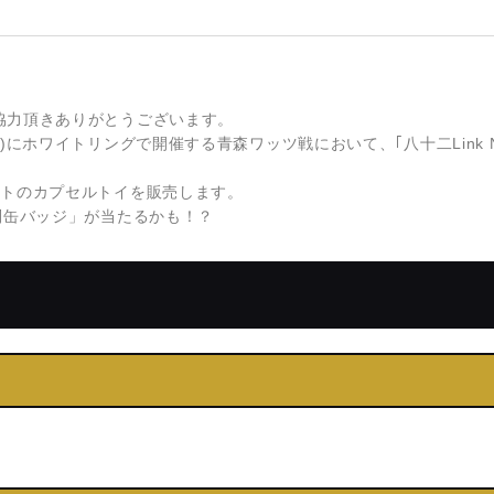
協力頂きありがとうございます。
にホワイトリングで開催する青森ワッツ戦において、｢八十二Link Na
フトのカプセルトイを販売します。
別缶バッジ」が当たるかも！？