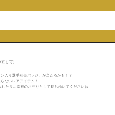
び直し可）
イン入り選手別缶バッジ」が当たるかも！？
入らないレアアイテム！
入れたり…幸福のお守りとして持ち歩いてくださいね！