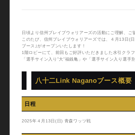
日頃より信州ブレイブウォリアーズの活動にご理解、ご
このたび、信州ブレイブウォリアーズでは、４月13日(日)
ブース｣がオープンいたします！
1階ロビーにて、前回もご好評いただきました水引クラ
「選手サイン入り”大”福銭亀」や「選手サイン入り選手
八十二Link Naganoブース概要
日程
2025年４月13日(日) 青森ワッツ戦