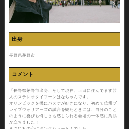
出身
長野県茅野市
コメント
「長野県茅野市出身、そして現在、上田に住んでます芸
人のステレオタイフーンはなちゃんです。
オリンピックを機にバスケが好きになり、初めて信州ブ
レイブウォリアーズの試合を観たときには、自分のこと
のように喜びも悔しさも感じられる会場の一体感に鳥肌
が立ちました！
まさに私の心にダンクシュート！でした。