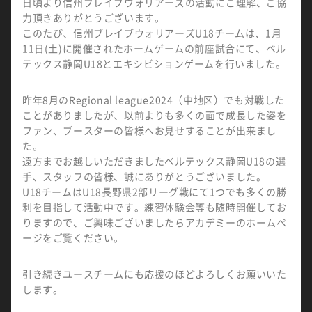
日頃より信州ブレイブウォリアーズの活動にご理解、ご協
力頂きありがとうございます。
このたび、信州ブレイブウォリアーズU18チームは、1月
11日(土)に開催されたホームゲームの前座試合にて、ベル
テックス静岡U18とエキシビションゲームを行いました。
昨年8月のRegional league2024（中地区）でも対戦した
ことがありましたが、以前よりも多くの面で成長した姿を
ファン、ブースターの皆様へお見せすることが出来まし
た。
遠方までお越しいただきましたベルテックス静岡U18の選
手、スタッフの皆様、誠にありがとうございました。
U18チームはU18長野県2部リーグ戦にて1つでも多くの勝
利を目指して活動中です。練習体験会等も随時開催してお
りますので、ご興味ございましたらアカデミーのホームペ
ージをご覧ください。
引き続きユースチームにも応援のほどよろしくお願いいた
します。