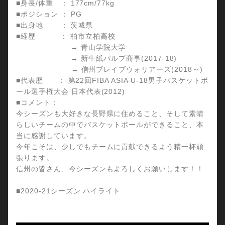
■身長/体重 ： 177cm/77kg
■ポジション ： PG
■出身地 ： 茨城県
■経歴 ： 柏市立柏高校
→ 青山学院大学
→ 新生紙パルプ商事(2017-18)
→ 信州ブレイブウォリアーズ(2018～)
■代表歴 ： 第22回FIBA ASIA U-18男子バスケットボ
ール選手権大会 日本代表(2012)
■コメント：
今シーズンも大好きな長野県に住めること、そして素晴
らしいチームの中でバスケットボールができること、本
当に感謝しています。
今年こそは、少しでもチームに貢献できるよう精一杯頑
張ります。
信州の皆さん、今シーズンもよろしくお願いします！！
■2020-21シーズン ハイライト