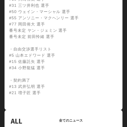
#31 三ツ井利也 選手
#50 ウェイン・マーシャル 選手
#55 アンソニー・マクヘンリー 選手
#77 岡田侑大 選手
番号未定 ヤン・ジェミン 選手
番号未定 前田怜緒 選手
・自由交渉選手リスト
#5 山本エドワード 選手
#15 佐藤託矢 選手
#34 小野龍猛 選手
・契約満了
#13 武井弘明 選手
#21 増子匠 選手
ALL
全てのニュース