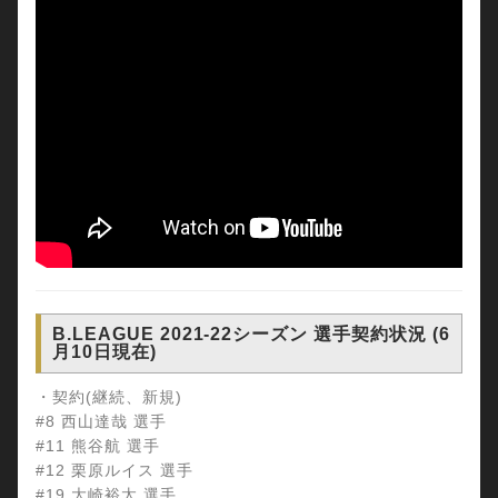
B.LEAGUE 2021-22シーズン 選手契約状況 (6
月10日現在)
・契約(継続、新規)
#8 西山達哉 選手
#11 熊谷航 選手
#12 栗原ルイス 選手
#19 大崎裕太 選手