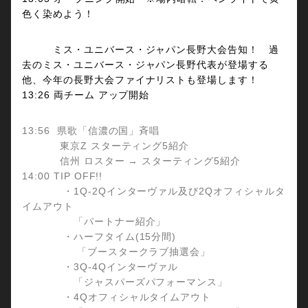
色く染めよう！
ミス・ユニバース・ジャパン長野大会告知！ 過
去のミス・ユニバース・ジャパン長野代表が登場する
他、今年の長野大会ファイナリストも登場します！
13:26 両チーム アップ開始
13:56 県歌「信濃の国」斉唱
東京Z スターティング5紹介
信州 ロスター → スターティング5紹介
14:00 TIP OFF!!
・1Q-2Qインターヴァル及び2Qオフィシャルタ
イムアウト
「パートナー紹介」
・ハーフタイム(15分間)
「ブースタークラブ抽選会」
・3Q-4Qインターヴァル
「ジャスパーズパフォーマンス」
・4Qオフィシャルタイムアウト