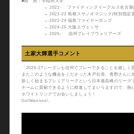
■経 歴：早稲田大学
→ 2021- ファイティングイーグルス名古屋(
→ 2021-22 島根スサノオマジック(特別指定選
→ 2022-24 福島ファイヤーボンズ
→ 2024-25 大阪エヴェッサ
→ 2025- 信州ブレイブウォリアーズ
土家大輝選手コメント
「2026-27シーズンも信州でプレーできることを嬉しく
またこのような機会をくださった木戸社長、青野さんに
新しく始まるプレミアリーグという日本最高峰のリーグ
チームに貢献できるように精進してまいりますので、熱
ホワイトリングでお会いしましょう！
Go!Warriors!」