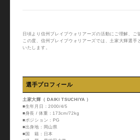
⽇頃より信州ブレイブウォリアーズの活動にご理解、ご
この度、信州ブレイブウォリアーズでは、土家大輝選⼿と2
いたします。
選手プロフィール
土家大輝（ DAIKI TSUCHIYA ）
■生年月日：2000/4/5
■身長 / 体重：173cm/72kg
■ポジション：PG
■出身地：岡山県
■国 籍：日本