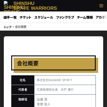
SHINSHU
BRAVE WARRIORS
選手一覧
チケット
スケジュール
ファンクラブ
チーム情報
アカデ
会社概要
トップ
keyboard_arrow_right
会社概要
社名
株式会社NAGANO SPIRIT
代表者
代表取締役社長 木戸 康行
加藤 潤
取締役
青野 和人