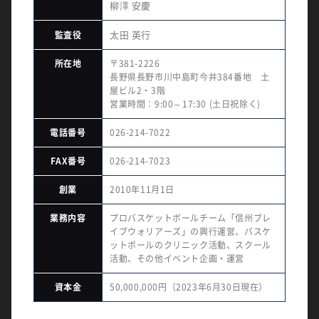
柳澤 安慶
太田 英行
監査役
所在地
〒381-2226
長野県長野市川中島町今井384番地 土
屋ビル2・3階
営業時間：9:00～17:30 (土日祝除く)
電話番号
026-214-7022
FAX番号
026-214-7023
創業
2010年11月1日
業務内容
プロバスケットボールチーム「信州ブレ
イブウォリアーズ」の興行運営、バスケ
ットボールのクリニック活動、スクール
活動、その他イベント企画・運営
資本金
50,000,000円（2023年6月30日現在）