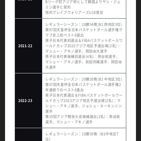
Bリーグ初アジア枠として韓国よりヤン・ジェ
ミン選手と契約
信州ブレイブウォリアーズU18発足
レギュラーシーズン：28勝34敗(B1 西地区5位)
第97回天皇杯全日本バスケットボール選手権ク
ラブ史上初ベスト6選出
男子日本代表初選出＆FIBAバスケットボールワ
2021-22
ールドカップ2023アジア地区予選出場(2名)：
マシュー・アキノ選手、岡田侑大選手
男子日本代表候補初選出(4名)：熊谷航選手、
マシュー・アキノ選手、前田怜緒選手、岡田侑
大選手
レギュラーシーズン：29勝30敗(B1 中地区3位)
第97回天皇杯全日本バスケットボール選手権2
年連続でのベスト6進出
男子日本代表選出＆FIBAバスケットボールワー
2022-23
ルドカップ2023アジア地区予選出場(2名)：マ
シュー・アキノ選手、ジョシュ・ホーキンソン
選手
第19回アジア競技大会候補選出(2名)：熊谷航
選手、マシュー・アキノ選手
レギュラーシーズン：10勝50敗（B1中地区7
位）