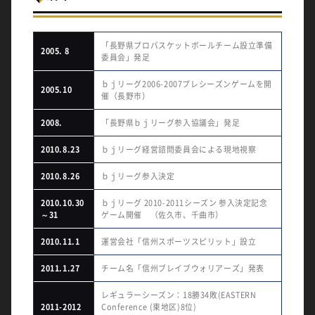
「長野県プロバスケットボールチーム設立準備
2005. 8
委員会」発足
ｂｊリーグ2006-2007プレシーズンゲームを開
2005.10
催（長野市）
2008.
「長野県ｂｊリーグ参入協議会」発足
2010.8.23
ｂｊリーグ経営諮問委員会による現地視察
2010.8.26
ｂｊリーグ参入決定
2010.10.30
ｂｊリーグ 2010-2011シーズン 参入決定記念
～31
ゲーム開催 （佐久市、千曲市）
2010.11.1
運営会社「信州スポーツスピリット」設立
2011.1.27
チーム名「信州ブレイブウォリアーズ」発表
レギュラーシーズン：18勝34敗(EASTERN
2011-2012
Conference (東地区)8位)