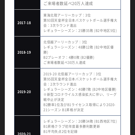
ご来場者数延べ20万人達成
東海北陸アーリーカップ：3位
第93回天皇杯全日本バスケットボール選手権大
2017-18
会：3次ラウンド進出
レギュラーシーズン：25勝35敗 (B2中地区5位)
北信越アーリーカップ：3位
レギュラーシーズン：48勝12敗 (B2中地区優
2018-19
勝)
B2プレーオフ：4勝0敗 (B2優勝)
ご来場者数延べ30万人達成
2019-20 北信越アーリーカップ：3位
第95回天皇杯全日本バスケットボール選手権大
会：2次ラウンド進出
レギュラーシーズン：40勝7敗 (B2中地区優勝)
2019-20
※新型コロナウイルス感染拡大に伴い、リーグ
戦中止が決定
B2勝率1位及びB1ライセンス取得により2020-
21シーズン B1昇格が決定
レギュラーシーズン：20勝34敗 (B1西地区7位)
B1昇格クラブ初年度最多勝利数更新
B1平均失点2位を記録
2020-21